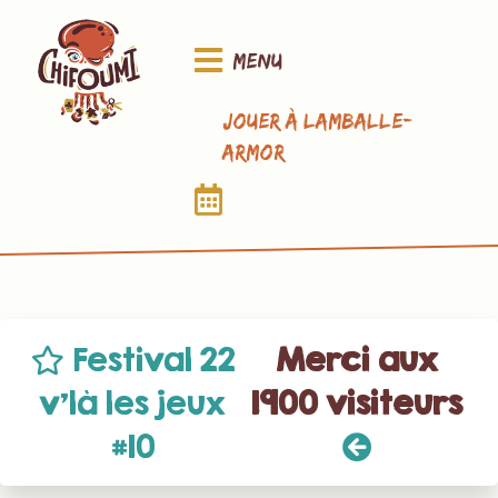
Menu
Jouer à Lamballe-
Armor
Festival 22
Merci aux
v’là les jeux
1900 visiteurs
#10