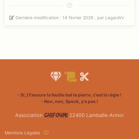
Dernière modification : 14 février 2026 . par
LegarsVv
- Si, j't'assure la feuille bat la pierre, c'est la règle !
- Non, non, Spock, y'a pas !
Chifoumi
Association
22400 Lamballe-Armor
Mentions Légales