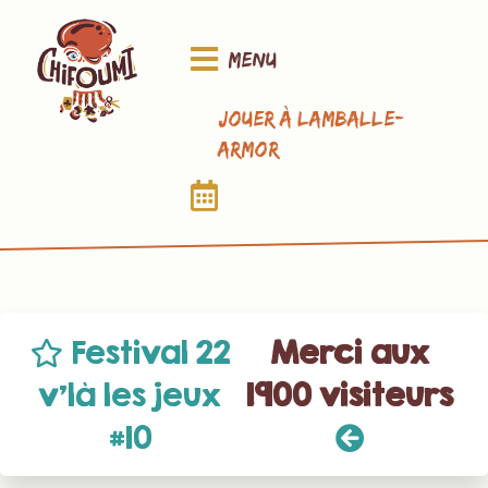
Menu
Jouer à Lamballe-
Armor
Festival 22
Merci aux
v’là les jeux
1900 visiteurs
#10