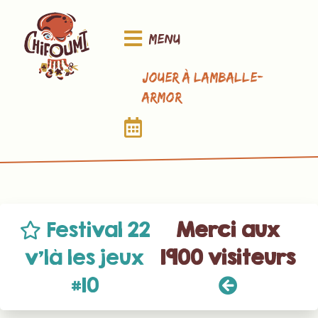
Menu
Jouer à Lamballe-
Armor
Festival 22
Merci aux
v’là les jeux
1900 visiteurs
#10