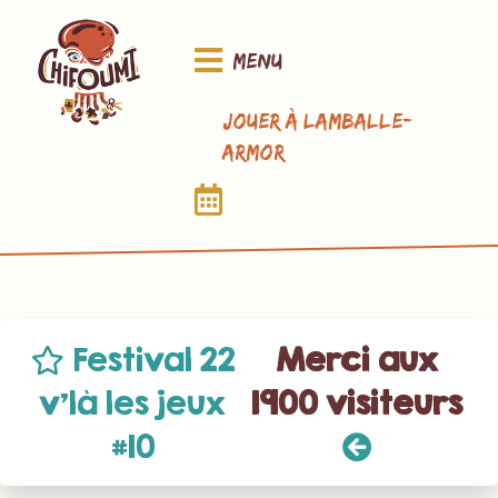
Menu
Jouer à Lamballe-
Armor
Festival 22
Merci aux
v’là les jeux
1900 visiteurs
#10