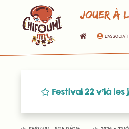
Jouer à 
L'ASSOCIAT
Festival 22 v’là les 
Festival @site dédié
2024 - 22 v