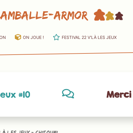
Lamballe-Armor
ION
ON JOUE !
FESTIVAL 22 V'LÀ LES JEUX
jeux #10
Merci 
’là les jeux - Chifoumi