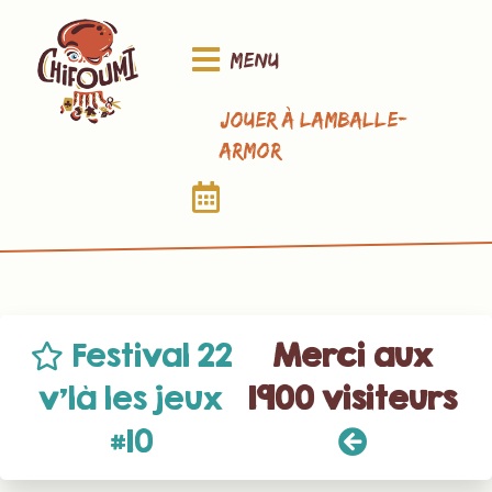
Menu
Jouer à Lamballe-
Armor
Festival 22
Merci aux
v’là les jeux
1900 visiteurs
#10