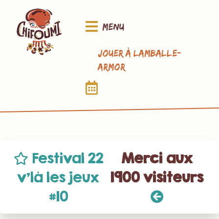
Menu
Jouer à Lamballe-
Armor
Festival 22
Merci aux
v’là les jeux
1900 visiteurs
#10