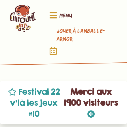
Menu
Jouer à Lamballe-
Armor
Festival 22
Merci aux
v’là les jeux
1900 visiteurs
#10