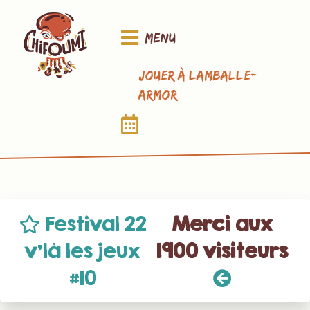
Menu
Jouer à Lamballe-
Armor
Festival 22
Merci aux
v’là les jeux
1900 visiteurs
#10