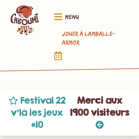
Menu
Jouer à Lamballe-
Armor
Festival 22
Merci aux
v’là les jeux
1900 visiteurs
#10