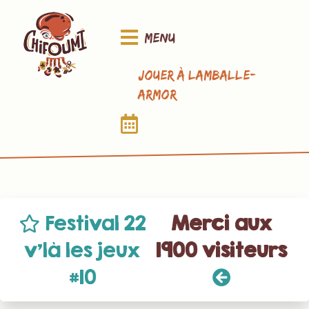
Menu
Jouer à Lamballe-
Armor
Festival 22
Merci aux
v’là les jeux
1900 visiteurs
#10